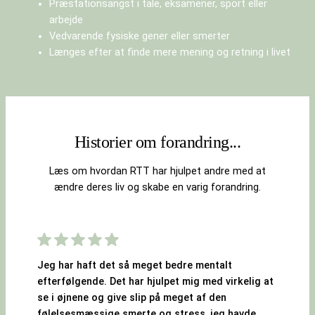
Præstationsangst i tale, eksamener, sport eller
arbejde
Vedvarende fysiske gener eller smerter
Længes efter at finde mere mening og retning i livet
Historier om forandring...
Læs om hvordan RTT har hjulpet andre med at
ændre deres liv og skabe en varig forandring.
Jeg har haft det så meget bedre mentalt
efterfølgende. Det har hjulpet mig med virkelig at
se i øjnene og give slip på meget af den
følelsesmæssige smerte og stress, jeg havde