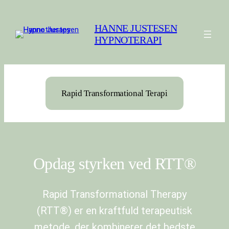
Spring
til
HANNE JUSTESEN
indhold
HYPNOTERAPI
Rapid Transformational Terapi
Opdag styrken ved RTT®
Rapid Transformational Therapy
(RTT®) er en kraftfuld terapeutisk
metode, der kombinerer det bedste