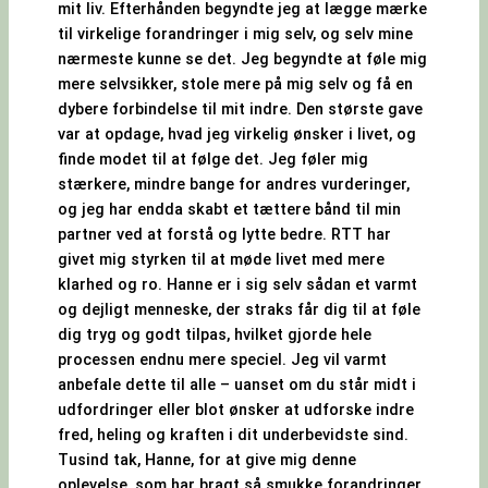
mit liv. Efterhånden begyndte jeg at lægge mærke
til virkelige forandringer i mig selv, og selv mine
nærmeste kunne se det. Jeg begyndte at føle mig
mere selvsikker, stole mere på mig selv og få en
dybere forbindelse til mit indre. Den største gave
var at opdage, hvad jeg virkelig ønsker i livet, og
finde modet til at følge det. Jeg føler mig
stærkere, mindre bange for andres vurderinger,
og jeg har endda skabt et tættere bånd til min
partner ved at forstå og lytte bedre. RTT har
givet mig styrken til at møde livet med mere
klarhed og ro. Hanne er i sig selv sådan et varmt
og dejligt menneske, der straks får dig til at føle
dig tryg og godt tilpas, hvilket gjorde hele
processen endnu mere speciel. Jeg vil varmt
anbefale dette til alle – uanset om du står midt i
udfordringer eller blot ønsker at udforske indre
fred, heling og kraften i dit underbevidste sind.
Tusind tak, Hanne, for at give mig denne
oplevelse, som har bragt så smukke forandringer