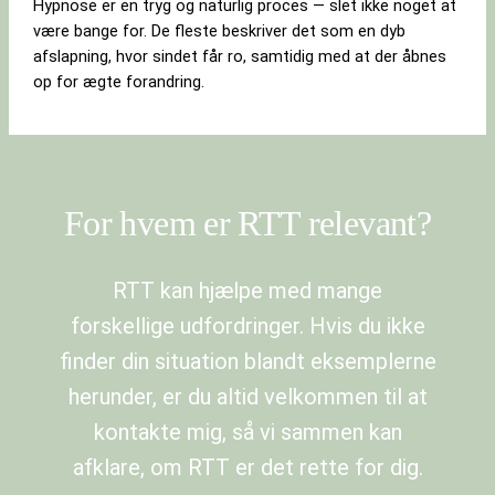
Hypnose er en tryg og naturlig proces — slet ikke noget at
være bange for. De fleste beskriver det som en dyb
afslapning, hvor sindet får ro, samtidig med at der åbnes
op for ægte forandring.
For hvem er RTT relevant?
RTT kan hjælpe med mange
forskellige udfordringer. Hvis du ikke
finder din situation blandt eksemplerne
herunder, er du altid velkommen til at
kontakte mig, så vi sammen kan
afklare, om RTT er det rette for dig.