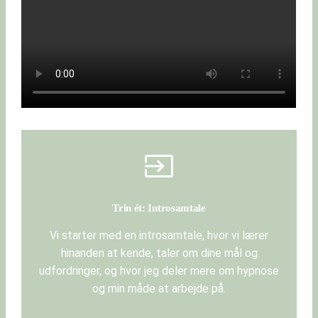
Trin ét: Introsamtale
Vi starter med en introsamtale, hvor vi lærer
hinanden at kende, taler om dine mål og
udfordringer, og hvor jeg deler mere om hypnose
og min måde at arbejde på.