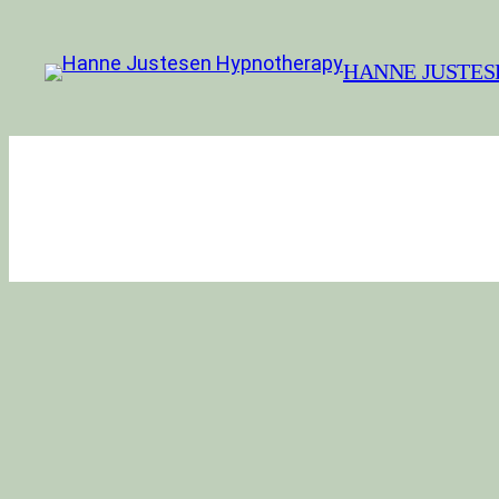
Spring
til
HANNE JUSTES
indhold